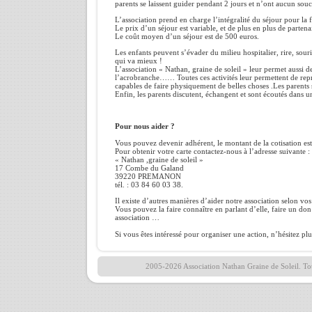
parents se laissent guider pendant 2 jours et n’ont aucun souc
L’association prend en charge l’intégralité du séjour pour la f
Le prix d’un séjour est variable, et de plus en plus de partenai
Le coût moyen d’un séjour est de 500 euros.
Les enfants peuvent s’évader du milieu hospitalier, rire, sour
qui va mieux !
L’association « Nathan, graine de soleil » leur permet aussi de
l’acrobranche…… Toutes ces activités leur permettent de rep
capables de faire physiquement de belles choses .Les parents so
Enfin, les parents discutent, échangent et sont écoutés dans une
Pour nous aider ?
Vous pouvez devenir adhérent, le montant de la cotisation est
Pour obtenir votre carte contactez-nous à l’adresse suivante :
« Nathan ,graine de soleil »
17 Combe du Galand
39220 PREMANON
tél. : 03 84 60 03 38.
Il existe d’autres manières d’aider notre association selon vos 
Vous pouvez la faire connaître en parlant d’elle, faire un do
association …
Si vous êtes intéressé pour organiser une action, n’hésitez pl
2005-2026 Association Nathan Graine de Soleil. Tou